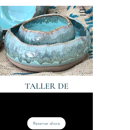
TALLER DE
CERÁMICA EN
L'HOSPITALET
Reservar ahora
Clases de cerámica, t
orno