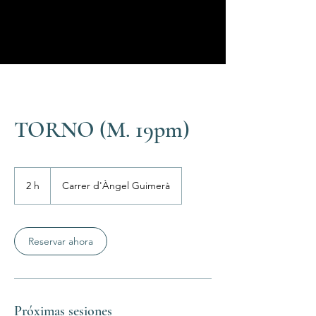
alfarero, modelado y talleres
fin de Semana
TORNO (M. 19pm)
2 h
2
Carrer d'Àngel Guimerà
h
Reservar ahora
Próximas sesiones