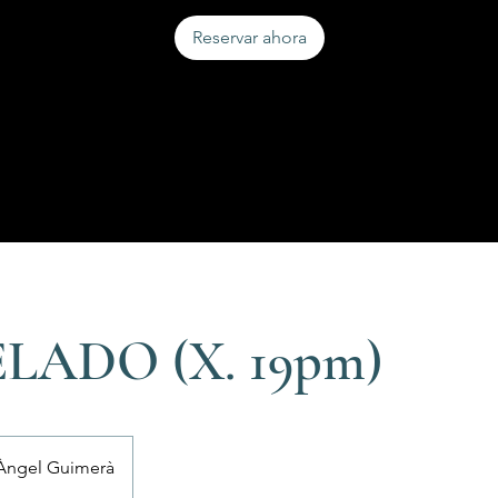
Reservar ahora
ADO (X. 19pm)
'Àngel Guimerà