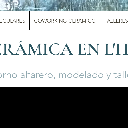
REGULARES
COWORKING CERAMICO
TALLERES
ERÁMICA EN L'
orno alfarero, modelado y tal