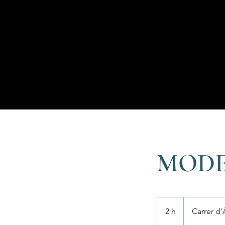
MODEL
2 h
2
Carrer d