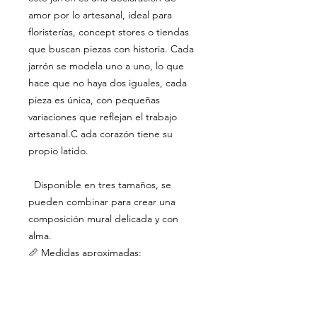
amor por lo artesanal, ideal para
floristerías, concept stores o tiendas
que buscan piezas con historia. Cada
jarrón se modela uno a uno, lo que
hace que no haya dos iguales, cada
pieza es única, con pequeñas
variaciones que reflejan el trabajo
artesanal.C ada corazón tiene su
propio latido.
Disponible en tres tamaños, se
pueden combinar para crear una
composición mural delicada y con
alma.
📏 Medidas aproximadas:
Grande: 17x20 cms
Mediano: 15x16 cms
Pequeño: 10x11 cms