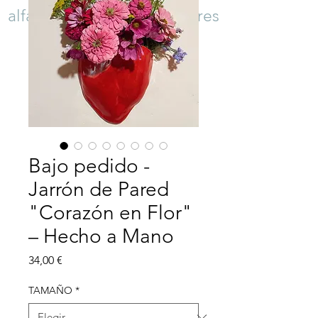
alfarero, modelado y talleres
fin de Semana
Bajo pedido -
Jarrón de Pared
"Corazón en Flor"
– Hecho a Mano
Precio
34,00 €
TAMAÑO
*