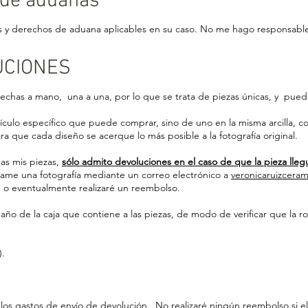
 de aduanas
 y derechos de aduana aplicables en su caso. No me hago responsable 
LUCIONES
chas a mano, una a una, por lo que se trata de piezas únicas, y puede
rtículo específico que puede comprar, sino de uno en la misma arcilla, co
a que cada diseño se acerque lo más posible a la fotografía original.
das mis piezas,
sólo admito devoluciones en el caso de que la pieza lle
íame una fotografía mediante un correo electrónico a
veronicaruizcera
, o eventualmente realizaré un reembolso.
año de la caja que contiene a las piezas, de modo de verificar que la ro
).
os gastos de envío de devolución. No realizaré ningún reembolso si el 