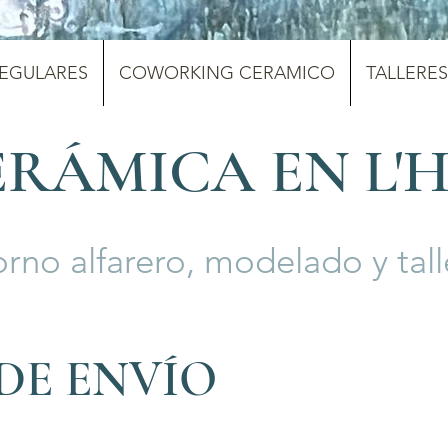
REGULARES
COWORKING CERAMICO
TALLERES
ERÁMICA EN L'
orno alfarero, modelado y tal
DE ENVÍO