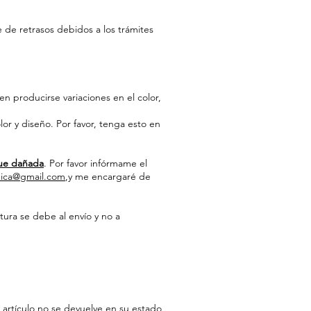
de retrasos debidos a los trámites
n producirse variaciones en el color,
lor y diseño. Por favor, tenga esto en
gue dañada
. Por favor infórmame el
mica@gmail.com
,y me encargaré de
tura se debe al envío y no a
artículo no se devuelve en su estado