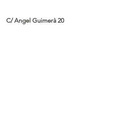
C/ Angel Guimerà 20
L´Hospitalet de Llobregat
Barcelona
Veronicaruizceramica@gmail.com
Normas y derecho de admisión
Politica de privacidad
Politica de cookies