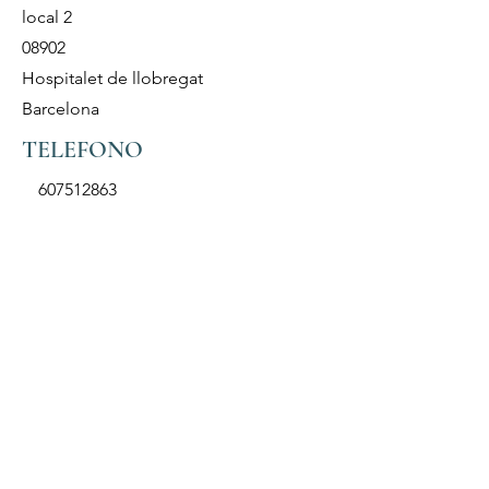
local 2
alfarero, modelado y talleres
08902
fin de Semana
Hospitalet de llobregat
Barcelona
TELEFONO
607512863