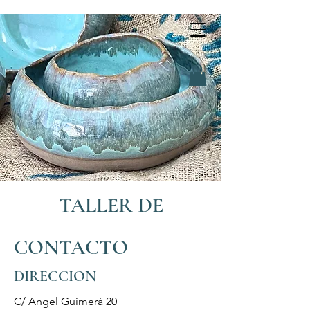
TALLER DE
CERÁMICA EN
CONTACTO
L'HOSPITALET
DIRECCION
Clases de cerámica, t
orno
C/ Angel Guimerá 20